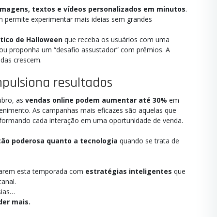
imagens, textos e vídeos personalizados em minutos
.
m permite experimentar mais ideias sem grandes
tico de Halloween
que receba os usuários com uma
 ou proponha um “desafio assustador” com prêmios. A
ndas crescem.
pulsiona resultados
ubro, as
vendas online podem aumentar até 30%
em
enimento. As campanhas mais eficazes são aquelas que
sformando cada interação em uma oportunidade de venda.
 tão poderosa quanto a tecnologia
quando se trata de
itarem esta temporada com
estratégias inteligentes
que
anal.
sias…
der mais.