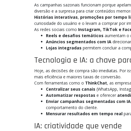
As campanhas sazonais funcionam porque apelam
diversão e a surpresa para criar conteúdos memoráv
Histórias interativas
,
promoções por tempo l
curiosidade do usuário e o levam a comprar por im
As redes sociais como
Instagram, TikTok e Fa
Reels e desafios temáticos
aumentam o r
Anúncios segmentados com IA
direciona
Lojas integradas
permitem concluir a compr
Tecnologia e IA: a chave p
Hoje, as decisões de compra são imediatas. Por 
mais eficiência e maiores taxas de conversão.
Com ferramentas como o
ThinkChat
, as empres
Centralizar seus canais
(WhatsApp, Instag
Automatizar respostas
e oferecer
atendi
Enviar campanhas segmentadas com IA
comportamento do cliente.
Mensurar resultados em tempo real
para
IA: criatividade que vende